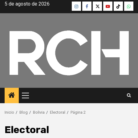
Saltar
5 de agosto de 2026
Instagram
Facebook
Twitter
Youtube
TikTok
What
al
contenido
Menú
principal
Inicio
Blog
Bolivia
Electoral
Página 2
Electoral