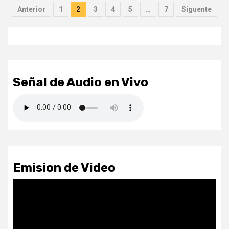
Paginación
Anterior
1
2
3
4
5
…
7
Siguente
de
entradas
Señal de Audio en Vivo
Emision de Video