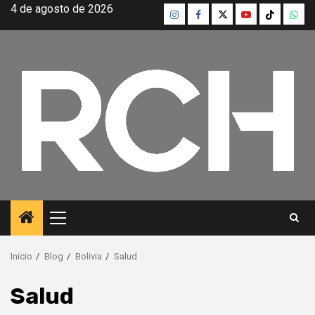
Saltar
4 de agosto de 2026
Instagram
Facebook
Twitter
Youtube
TikTok
What
al
contenido
Menú
principal
Inicio
Blog
Bolivia
Salud
Salud