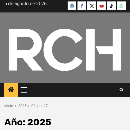
Saltar
5 de agosto de 2026
Instagram
Facebook
Twitter
Youtube
TikTok
What
al
contenido
Menú
principal
Inicio
2025
Página 17
Año:
2025