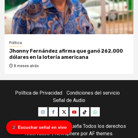
Politica
Jhonny Fernández afirma que ganó 262.000
dólares en la lotería americana
8 meses atrás
Política de Privacidad
Condiciones del servicio
Señal de Audio
Instagram
Facebook
Twitter
Youtube
TikTok
Whatsapp
Copyright © Red Chuquisaqueña Todos los derechos
Escuchar señal en vivo
reservados.
|
Newsphere
por AF themes.