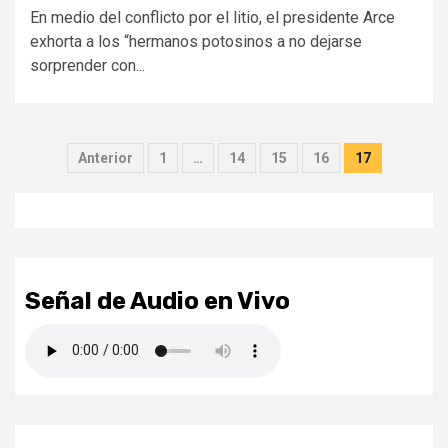
En medio del conflicto por el litio, el presidente Arce
exhorta a los “hermanos potosinos a no dejarse
sorprender con...
Paginación
Anterior
1
…
14
15
16
17
de
entradas
Señal de Audio en Vivo