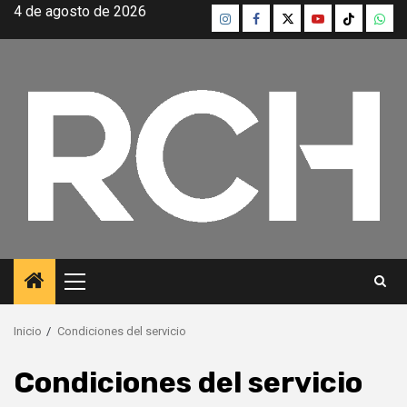
Saltar
4 de agosto de 2026
Instagram
Facebook
Twitter
Youtube
TikTok
What
al
contenido
Menú
principal
Inicio
Condiciones del servicio
Condiciones del servicio