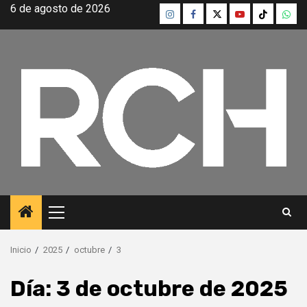
Saltar
6 de agosto de 2026
Instagram
Facebook
Twitter
Youtube
TikTok
What
al
contenido
Menú
principal
Inicio
2025
octubre
3
Día:
3 de octubre de 2025