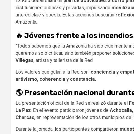
La Red desarrollará un
plan de actividades a corto pla
instituciones públicas y privadas, impulsando
movilizac
artereciclaje y poesía. Estas acciones buscarán
reflexio
Amazonía.
🔥 Jóvenes frente a los incendios 
“Todos sabemos que la Amazonía ha sido cruelmente in
queremos solo criticar, sino también proponer soluciones
Villegas
, artista y tallerista de la Red.
Los valores que guían a la Red son:
conciencia y empat
artivismo, coherencia y constancia.
🌎 Presentación nacional durante
La presentación oficial de la Red se realizó durante el
Fe
La Paz
. En el evento participaron jóvenes de
Achocalla, 
Charcas
, en representación de los otros municipios del 
Durante la jornada, los participantes compartieron
muestr