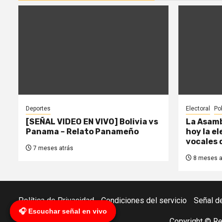
Deportes
Electoral
Pol
[SEÑAL VIDEO EN VIVO] Bolivia vs
La Asamb
Panama – Relato Panameño
hoy la e
vocales 
7 meses atrás
8 meses a
Política de Privacidad
Condiciones del servicio
Señal d
🎧 Escuchar señal en vivo
🎧 Escuchar señal en vivo
Copyright © R