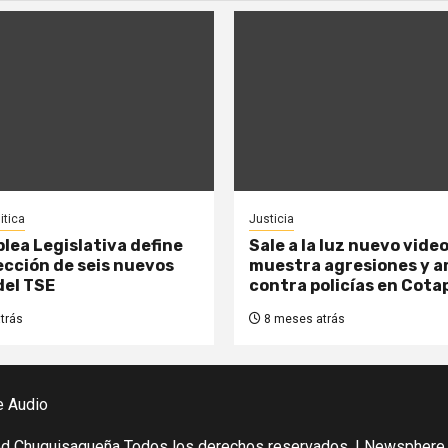
itica
Justicia
lea Legislativa define
Sale a la luz nuevo vide
lección de seis nuevos
muestra agresiones y 
del TSE
contra policías en Cota
trás
8 meses atrás
e Audio
ed Chuquisaqueña Todos los derechos reservados.
|
Newsphere