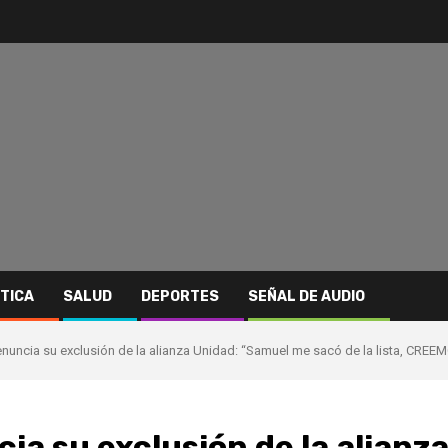
ITICA
SALUD
DEPORTES
SEÑAL DE AUDIO
nuncia su exclusión de la alianza Unidad: “Samuel me sacó de la lista, CRE
a su exclusión de la alianz