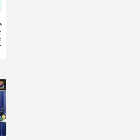
e
n
s
”