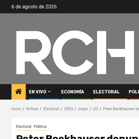
Saltar
6 de agosto de 2026
al
contenido
EN VIVO
ECONOMÍA
ELECTORAL
POL
Inicio
Bolivia
Electoral
2025
mayo
20
Peter Beckhauser de
Electoral
Politica
Peter Beckhauser denunci