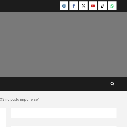
Instagram
Facebook
Twitter
Youtube
TikTok
Whatsa
EMOS no pudo imponerse”
a