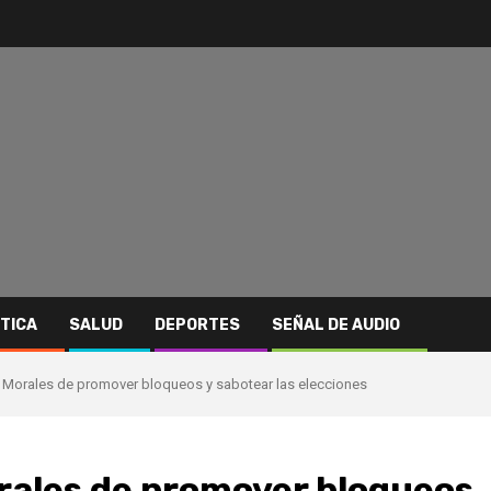
ITICA
SALUD
DEPORTES
SEÑAL DE AUDIO
o Morales de promover bloqueos y sabotear las elecciones
orales de promover bloqueos