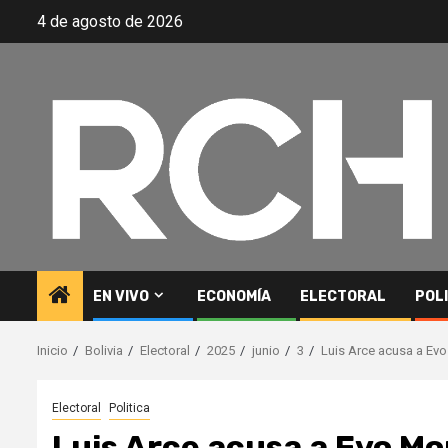
Saltar
4 de agosto de 2026
al
contenido
EN VIVO
ECONOMÍA
ELECTORAL
POL
Inicio
Bolivia
Electoral
2025
junio
3
Luis Arce acusa a Ev
Electoral
Politica
Luis Arce acusa a Evo M