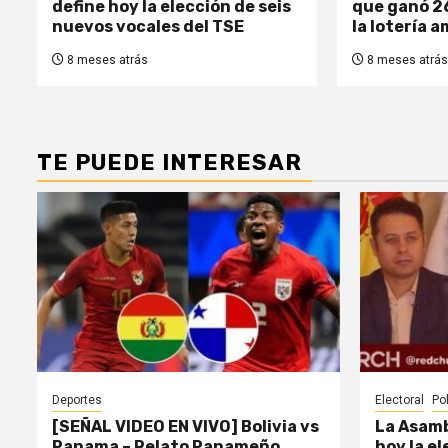
define hoy la elección de seis
que ganó 2
nuevos vocales del TSE
la lotería 
8 meses atrás
8 meses atrás
TE PUEDE INTERESAR
Deportes
Electoral
Pol
[SEÑAL VIDEO EN VIVO] Bolivia vs
La Asamb
Panama – Relato Panameño
hoy la e