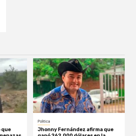
0
Politica
o que
Jhonny Fernández afirma que
amenazas
ganó 262.000 dólares en la