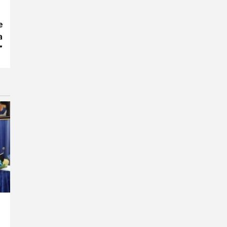
e
a
”