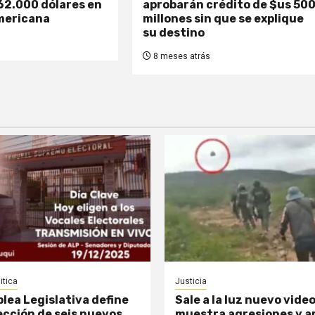
62.000 dólares en
aprobarán crédito de $us 50
americana
millones sin que se explique
su destino
8 meses atrás
itica
Justicia
lea Legislativa define
Sale a la luz nuevo vide
lección de seis nuevos
muestra agresiones y 