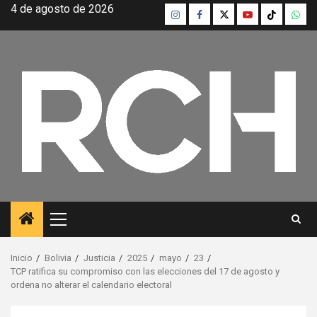
Saltar
4 de agosto de 2026
Instagram
Facebook
Twitter
Youtube
TikTok
What
al
contenido
Menú
principal
Inicio
Bolivia
Justicia
2025
mayo
23
TCP ratifica su compromiso con las elecciones del 17 de agosto y
ordena no alterar el calendario electoral