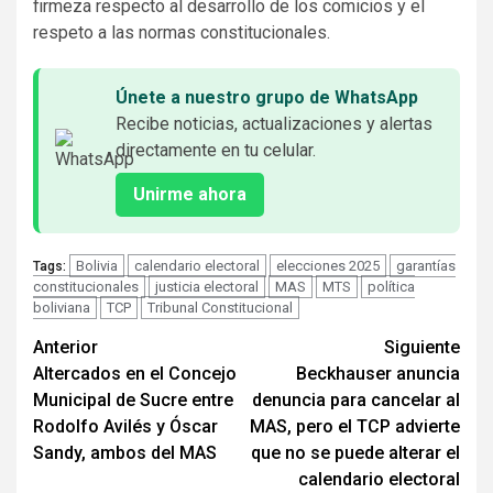
firmeza respecto al desarrollo de los comicios y el
respeto a las normas constitucionales.
Únete a nuestro grupo de WhatsApp
Recibe noticias, actualizaciones y alertas
directamente en tu celular.
Unirme ahora
Bolivia
calendario electoral
elecciones 2025
garantías
Tags:
constitucionales
justicia electoral
MAS
MTS
política
boliviana
TCP
Tribunal Constitucional
Seguir
Anterior
Siguiente
Altercados en el Concejo
Beckhauser anuncia
leyendo
Municipal de Sucre entre
denuncia para cancelar al
Rodolfo Avilés y Óscar
MAS, pero el TCP advierte
Sandy, ambos del MAS
que no se puede alterar el
calendario electoral