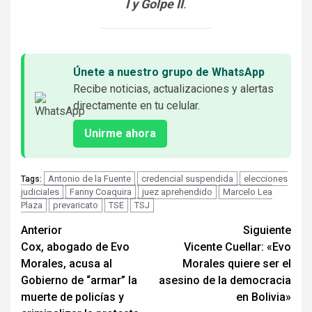
I y Golpe II
.
Únete a nuestro grupo de WhatsApp
Recibe noticias, actualizaciones y alertas
directamente en tu celular.
Unirme ahora
Antonio de la Fuente
credencial suspendida
elecciones
Tags:
judiciales
Fanny Coaquira
juez aprehendido
Marcelo Lea
Plaza
prevaricato
TSE
TSJ
Seguir
Anterior
Siguiente
Cox, abogado de Evo
Vicente Cuellar: «Evo
leyendo
Morales, acusa al
Morales quiere ser el
Gobierno de “armar” la
asesino de la democracia
muerte de policías y
en Bolivia»