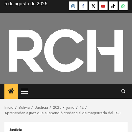
Saltar
5 de agosto de 2026
Instagram
Facebook
Twitter
Youtube
TikTok
What
al
contenido
Menú
principal
Inicio
Bolivia
Justicia
2025
junio
12
Aprehenden a juez que suspendió credencial de magistrada del TSJ
Justicia