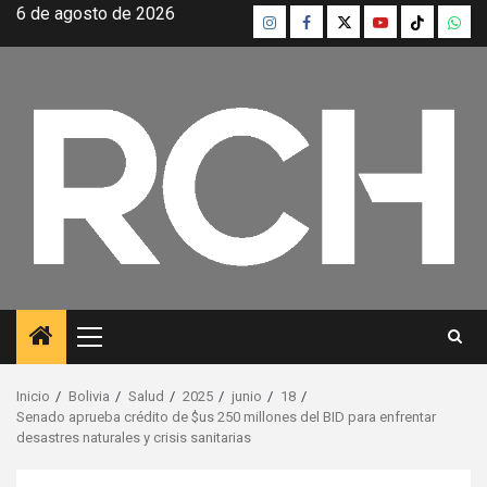
Saltar
6 de agosto de 2026
Instagram
Facebook
Twitter
Youtube
TikTok
What
al
contenido
Menú
principal
Inicio
Bolivia
Salud
2025
junio
18
Senado aprueba crédito de $us 250 millones del BID para enfrentar
desastres naturales y crisis sanitarias