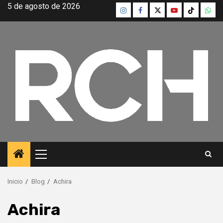
Saltar
5 de agosto de 2026
Instagram
Facebook
Twitter
Youtube
TikTok
What
al
contenido
Menú
principal
Inicio
Blog
Achira
Achira