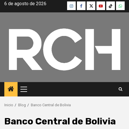
Saltar
6 de agosto de 2026
Instagram
Facebook
Twitter
Youtube
TikTok
What
al
contenido
Menú
principal
Inicio
Blog
Banco Central de Bolivia
Banco Central de Bolivia