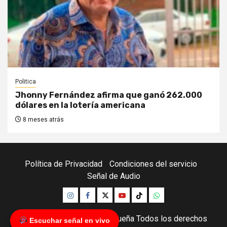
Politica
Jhonny Fernández afirma que ganó 262.000
dólares en la lotería americana
8 meses atrás
Política de Privacidad
Condiciones del servicio
Señal de Audio
Instagram
Facebook
Twitter
Youtube
TikTok
Whatsapp
Copyright © Red Chuquisaqueña Todos los derechos
Escuchar señal en vivo