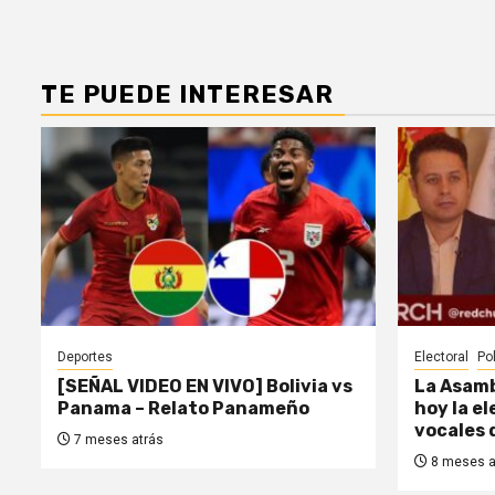
TE PUEDE INTERESAR
Deportes
Electoral
Pol
[SEÑAL VIDEO EN VIVO] Bolivia vs
La Asamb
Panama – Relato Panameño
hoy la e
vocales 
7 meses atrás
8 meses a