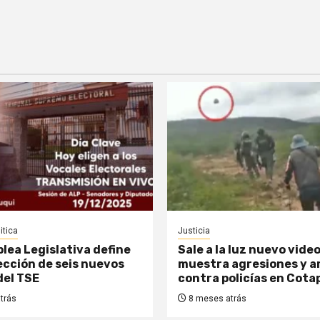
itica
Justicia
lea Legislativa define
Sale a la luz nuevo vide
lección de seis nuevos
muestra agresiones y 
del TSE
contra policías en Cota
trás
8 meses atrás