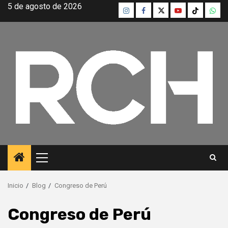
Saltar
5 de agosto de 2026
Instagram
Facebook
Twitter
Youtube
TikTok
What
al
contenido
Menú
principal
Inicio
Blog
Congreso de Perú
Congreso de Perú