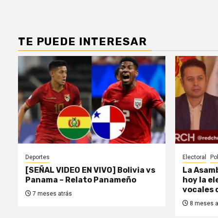
TE PUEDE INTERESAR
Deportes
Electoral
Pol
[SEÑAL VIDEO EN VIVO] Bolivia vs
La Asamb
Panama – Relato Panameño
hoy la e
vocales 
7 meses atrás
8 meses a