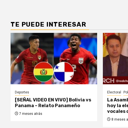
TE PUEDE INTERESAR
Deportes
Electoral
Pol
[SEÑAL VIDEO EN VIVO] Bolivia vs
La Asamb
Panama – Relato Panameño
hoy la e
vocales 
7 meses atrás
8 meses a