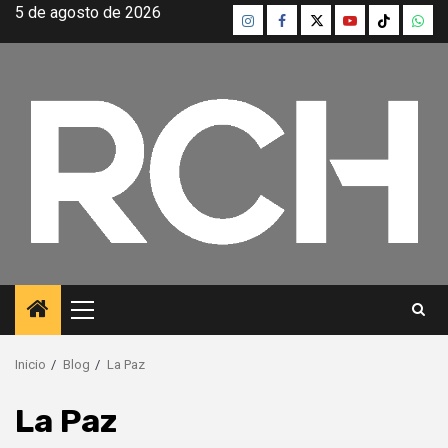
Saltar
5 de agosto de 2026
Instagram
Facebook
Twitter
Youtube
TikTok
What
al
contenido
Menú
principal
Inicio
Blog
La Paz
La Paz