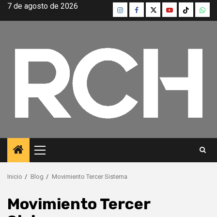
Saltar
7 de agosto de 2026
Instagram
Facebook
Twitter
Youtube
TikTok
What
al
contenido
Menú
principal
Inicio
Blog
Movimiento Tercer Sistema
Movimiento Tercer