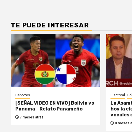
TE PUEDE INTERESAR
Deportes
Electoral
Pol
[SEÑAL VIDEO EN VIVO] Bolivia vs
La Asamb
Panama – Relato Panameño
hoy la e
vocales 
7 meses atrás
8 meses a