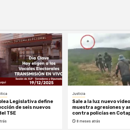
itica
Justicia
lea Legislativa define
Sale a la luz nuevo vide
lección de seis nuevos
muestra agresiones y 
del TSE
contra policías en Cota
trás
8 meses atrás