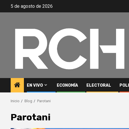
Saltar
5 de agosto de 2026
al
contenido
EN VIVO
ECONOMÍA
ELECTORAL
POL
Inicio
Blog
Parotani
Parotani