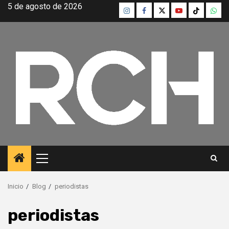
Saltar
5 de agosto de 2026
Instagram
Facebook
Twitter
Youtube
TikTok
What
al
contenido
Menú
principal
Inicio
Blog
periodistas
periodistas