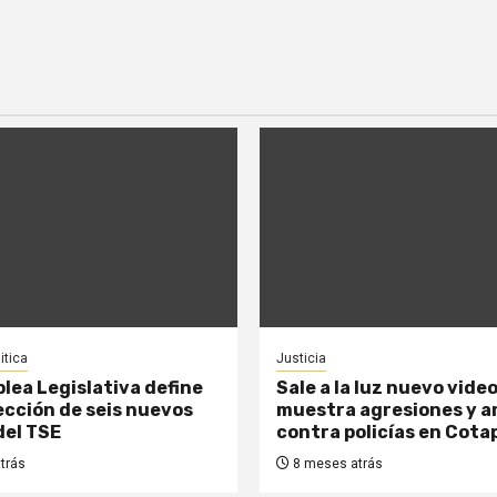
itica
Justicia
lea Legislativa define
Sale a la luz nuevo vide
lección de seis nuevos
muestra agresiones y 
del TSE
contra policías en Cota
trás
8 meses atrás