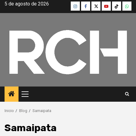
Saltar
5 de agosto de 2026
Instagram
Facebook
Twitter
Youtube
TikTok
What
al
contenido
Menú
principal
Inicio
Blog
Samaipata
Samaipata