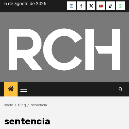
Saltar
6 de agosto de 2026
Instagram
Facebook
Twitter
Youtube
TikTok
What
al
contenido
Menú
principal
Inicio
Blog
sentencia
sentencia