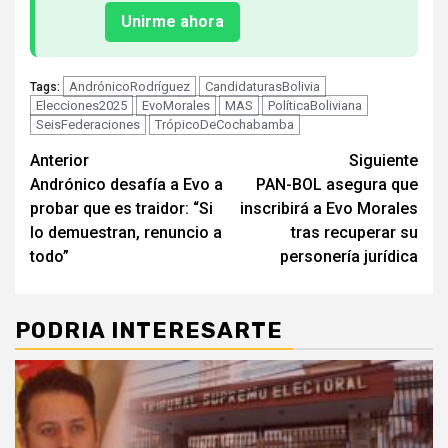
Unirme ahora
AndrónicoRodríguez
CandidaturasBolivia
Tags:
Elecciones2025
EvoMorales
MAS
PolíticaBoliviana
SeisFederaciones
TrópicoDeCochabamba
Seguir
Anterior
Siguiente
Andrónico desafía a Evo a
PAN-BOL asegura que
leyendo
probar que es traidor: “Si
inscribirá a Evo Morales
lo demuestran, renuncio a
tras recuperar su
todo”
personería jurídica
PODRIA INTERESARTE