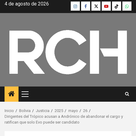
Saltar
4 de agosto de 2026
Instagram
Facebook
Twitter
Youtube
TikTok
What
al
contenido
Menú
principal
Inicio
Bolivia
Justicia
2025
mayo
26
Dirigentes del Trópico acusan a Andrónico de abandonar el cargo y
ratifican que solo Evo puede ser candidato