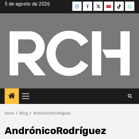
Saltar
5 de agosto de 2026
Instagram
Facebook
Twitter
Youtube
TikTok
What
al
contenido
Menú
principal
Inicio
Blog
AndrónicoRodríguez
AndrónicoRodríguez