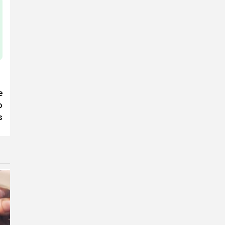
e
o
s