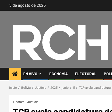
Saltar
5 de agosto de 2026
al
contenido
EN VIVO
ECONOMÍA
ELECTORAL
POL
Inicio
Bolivia
Justicia
2025
junio
5
TCP avala candidatura 
Electoral
Justicia
TCP avala candidatura d