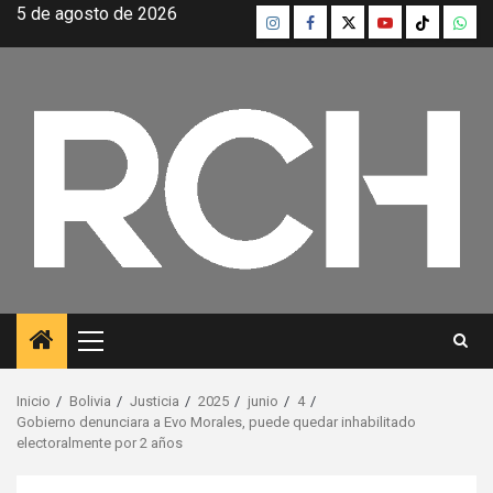
Saltar
5 de agosto de 2026
Instagram
Facebook
Twitter
Youtube
TikTok
What
al
contenido
Menú
principal
Inicio
Bolivia
Justicia
2025
junio
4
Gobierno denunciara a Evo Morales, puede quedar inhabilitado
electoralmente por 2 años