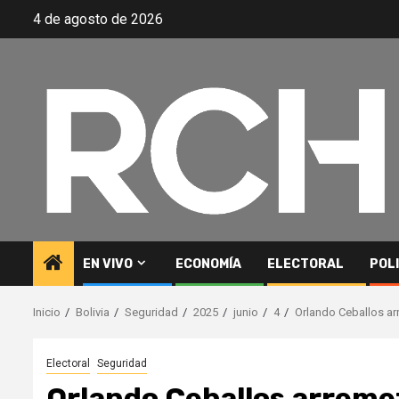
Saltar
4 de agosto de 2026
al
contenido
EN VIVO
ECONOMÍA
ELECTORAL
POL
Inicio
Bolivia
Seguridad
2025
junio
4
Orlando Ceballos arr
Electoral
Seguridad
Orlando Ceballos arreme