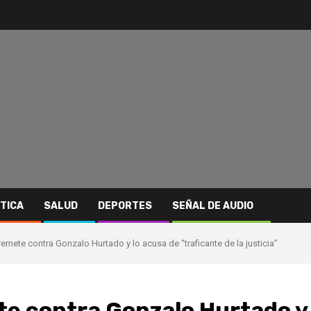
ITICA
SALUD
DEPORTES
SEÑAL DE AUDIO
emete contra Gonzalo Hurtado y lo acusa de “traficante de la justicia”
te contra Gonzalo Hurtado y