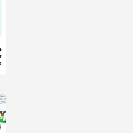
e
r
s