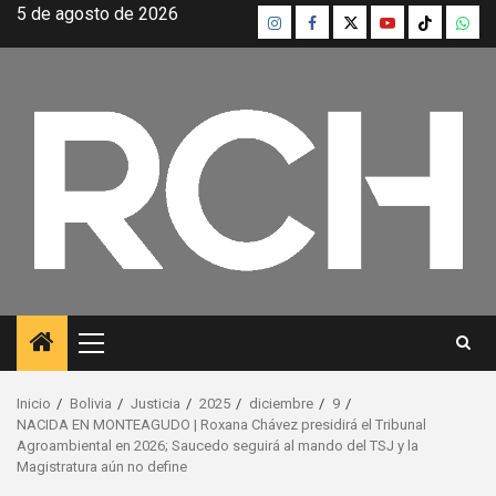
Saltar
5 de agosto de 2026
Instagram
Facebook
Twitter
Youtube
TikTok
What
al
contenido
Menú
principal
Inicio
Bolivia
Justicia
2025
diciembre
9
NACIDA EN MONTEAGUDO | Roxana Chávez presidirá el Tribunal
Agroambiental en 2026; Saucedo seguirá al mando del TSJ y la
Magistratura aún no define