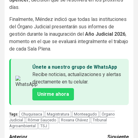
días.
Finalmente, Méndez indicó que todas las instituciones
del Órgano Judicial presentarán sus informes de
gestión durante la inauguración del
Año Judicial 2026
,
momento en el que se evaluará integralmente el trabajo
de cada Sala Plena.
Únete a nuestro grupo de WhatsApp
Recibe noticias, actualizaciones y alertas
directamente en tu celular.
Unirme ahora
Chuquisaca
Magistratura
Monteagudo
Órgano
Tags:
Judicial
Rómer Saucedo
Roxana Chávez
Tribunal
Agroambiental
TSJ
Seguir
Anterior
Siguiente