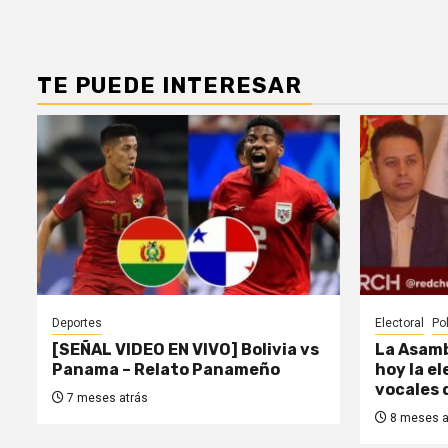
TE PUEDE INTERESAR
Deportes
Electoral
Pol
[SEÑAL VIDEO EN VIVO] Bolivia vs
La Asamb
Panama – Relato Panameño
hoy la e
vocales 
7 meses atrás
8 meses a